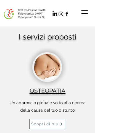
Dott.ssa Cristina Pinatti
Fisioterapista OMPT -
Osteopata D.O.m.R.O.I.
I servizi proposti
OSTEOPATIA
Un approccio globale volto alla ricerca
della causa del tuo disturbo
Scopri di più